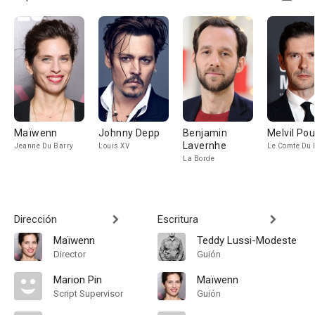
Maïwenn
Johnny Depp
Benjamin
Melvil Po
Lavernhe
Jeanne Du Barry
Louis XV
Le Comte Du 
La Borde
Dirección
Escritura
Maïwenn
Teddy Lussi-Modeste
Director
Guión
Marion Pin
Maïwenn
Script Supervisor
Guión