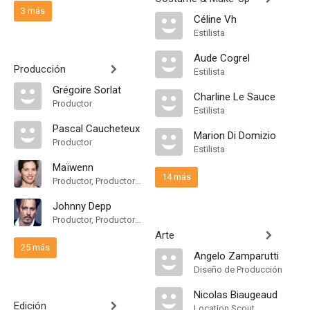
3 más
Céline Vh
Estilista
Aude Cogrel
Producción
Estilista
Grégoire Sorlat
Charline Le Sauce
Productor
Estilista
Pascal Caucheteux
Marion Di Domizio
Productor
Estilista
Maïwenn
14 más
Productor, Productor Asociado
Johnny Depp
Productor, Productor Asociado
Arte
25 más
Angelo Zamparutti
Diseño de Producción
Nicolas Biaugeaud
Edición
Location Scout