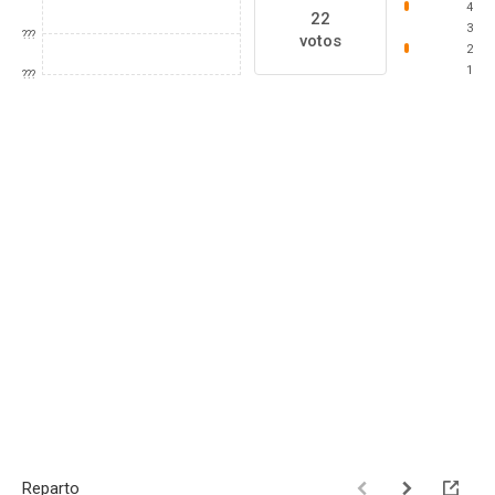
4
22
3
???
votos
2
1
???
Reparto