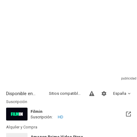
Disponible en...
Sitios compatibles
España
Suscripción
Filmin
Suscripción:
HD
Disponible hasta el Jue, 31 Dic 2026 (Quedan 4 meses)
Alquiler y Compra
Amazon Prime Video Store