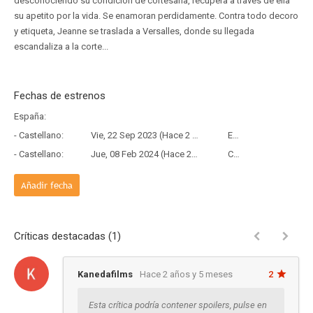
desconociendo su condición de cortesana, recupera a través de ella
su apetito por la vida. Se enamoran perdidamente. Contra todo decoro
y etiqueta, Jeanne se traslada a Versalles, donde su llegada
escandaliza a la corte...
Fechas de estrenos
España:
- Castellano:
Vie, 22 Sep 2023 (Hace 2 años y 10 meses)
Estreno
- Castellano:
Jue, 08 Feb 2024 (Hace 2 años y 5 meses)
Copia Física
Añadir fecha
Críticas destacadas (1)
Kanedafilms
Hace 2 años y 5 meses
2
Esta crítica podría contener spoilers, pulse en