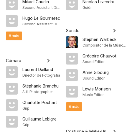
Mikaël Gaudin
Nicolas Livecchi
Second Assistant Director
Guión
Hugo Le Gourrierec
Second Assistant Director
Sonido
8 más
Stephen Warbeck
Compositor de la Música Original
Grégoire Chauvot
Cámara
Sound Editor
Laurent Dailland
Anne Gibourg
Director de Fotografía
Sound Editor
Stéphanie Branchu
Lewis Morison
Still Photographer
Music Editor
Charlotte Pochart
6 más
Grip
Guillaume Lebigre
Grip
Costume & Make-Up