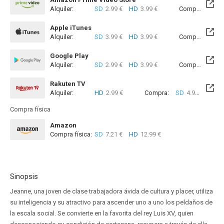
Alquiler:
SD
2.99 €
HD
3.99 €
Compra:
SD
6
Apple iTunes
Alquiler:
SD
3.99 €
HD
3.99 €
Compra:
SD
8
Google Play
Alquiler:
SD
2.99 €
HD
3.99 €
Compra:
SD
6
Rakuten TV
Alquiler:
HD
2.99 €
Compra:
SD
4.99 €
HD
6
Compra física
Amazon
Compra física:
SD
7.21 €
HD
12.99 €
Sinopsis
Jeanne, una joven de clase trabajadora ávida de cultura y placer, utiliza
su inteligencia y su atractivo para ascender uno a uno los peldaños de
la escala social. Se convierte en la favorita del rey Luis XV, quien