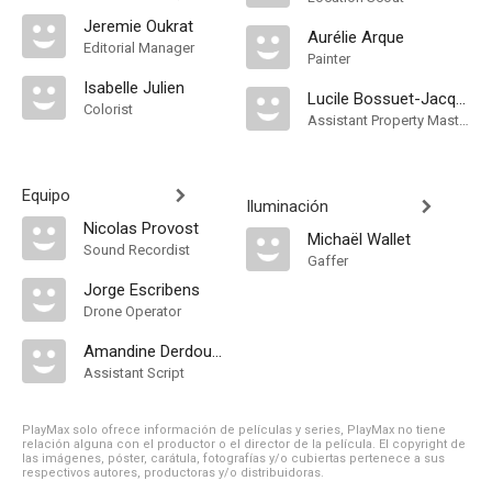
Jeremie Oukrat
Aurélie Arque
Editorial Manager
Painter
Isabelle Julien
Lucile Bossuet-Jacquet
Colorist
Assistant Property Master
Equipo
Iluminación
Nicolas Provost
Michaël Wallet
Sound Recordist
Gaffer
Jorge Escribens
Drone Operator
Amandine Derdoukh
Assistant Script
PlayMax solo ofrece información de películas y series, PlayMax no tiene
relación alguna con el productor o el director de la película. El copyright de
las imágenes, póster, carátula, fotografías y/o cubiertas pertenece a sus
respectivos autores, productoras y/o distribuidoras.