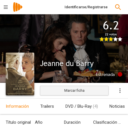
Identificarse/Registrarse
6.2
22 votos
Jeanne du Barry
Estrenada
Marcar ficha
Información
Trailers
DVD / Blu-Ray
(4)
Noticias
Título original
Año
Duración
Clasificación por edades