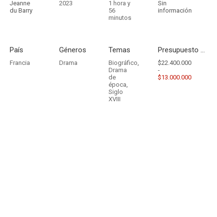
Jeanne
2023
1 hora y
Sin
du Barry
56
información
minutos
País
Géneros
Temas
Presupuesto - Ingresos
Francia
Drama
Biográfico
,
$22.400.000
Drama
-
de
$13.000.000
época
,
Siglo
XVIII