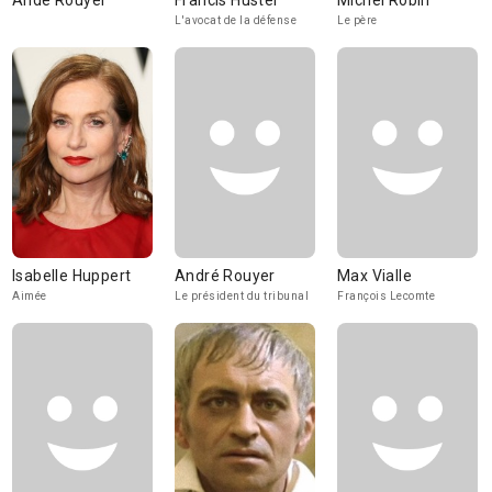
Andé Rouyer
Francis Huster
Michel Robin
L'avocat de la défense
Le père
Isabelle Huppert
André Rouyer
Max Vialle
Aimée
Le président du tribunal
François Lecomte