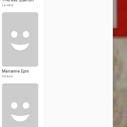
Thérèse Quentin
La mère
Marianne Epin
Victoire