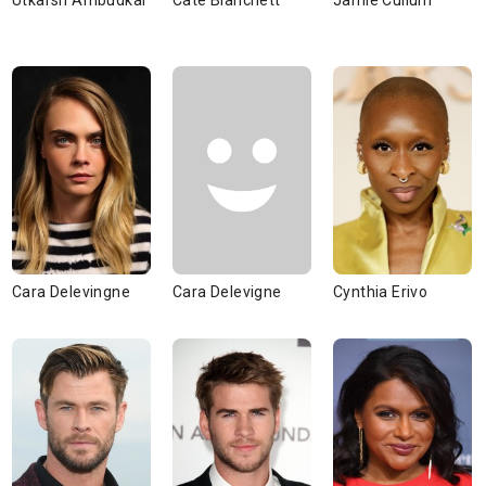
Utkarsh Ambudkar
Cate Blanchett
Jamie Cullum
Cara Delevingne
Cara Delevigne
Cynthia Erivo