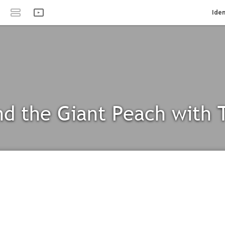
Iden
d the Giant Peach with T