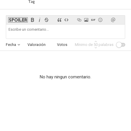
Tag
Fecha
Valoración
Votos
Mínimo de
Afinidad
50
palabras
No hay ningun comentario.