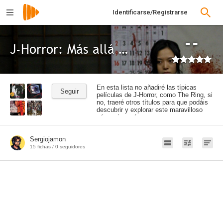
Identificarse/Registrarse
--
J-Horror: Más allá del VHS
En esta lista no añadiré las típicas
Seguir
películas de J-Horror, como The Ring, si
no, traeré otros títulos para que podáis
descubrir y explorar este maravilloso
género japonés.
Sergiojamon
Poster
Filtrar
Primera
Filmaffinity
Animación
Romance
Películas
Amazon
España
Crimen
Acción
Series
Netflix
Anime
Intriga
Bélico
Filmin
Serie
1967
2021
2015
2020
2026
2026
HBO
Clan
40m
1m
15 fichas /
0
seguidores
de
-
-
-
-
TVE
- 1h
TV
2025
2031
2031
2031
20m