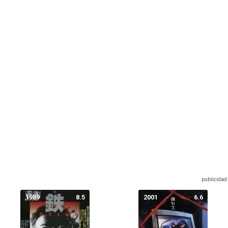
1989
8.5
2001
6.6