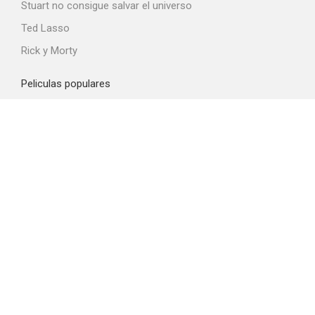
Stuart no consigue salvar el universo
Ted Lasso
Rick y Morty
Peliculas populares
Spider-Man: Brand New Day
La odisea
La boca del diablo
Obsession
El diablo viste de Prada 2
Top proveedores VOD
Amazon Prime Video
Netflix
Movistar+