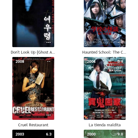
Don't Look Up (Ghost Actress)
Haunted School: The Curse of the Word Spirit
2008
--
2004
5.9
Cruel Restaurant
La tienda maldita
2003
6.3
2000
9.0