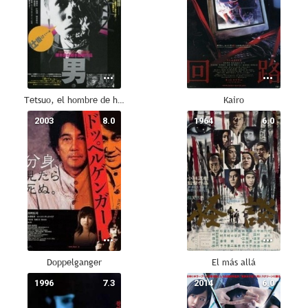
Tetsuo, el hombre de hierro
Kairo
2003
8.0
1964
6.0
Doppelganger
El más allá
1996
7.3
2014
6.0