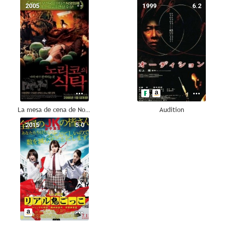
2005
--
1999
6.2
La mesa de cena de Noriko
Audition
2015
5.0