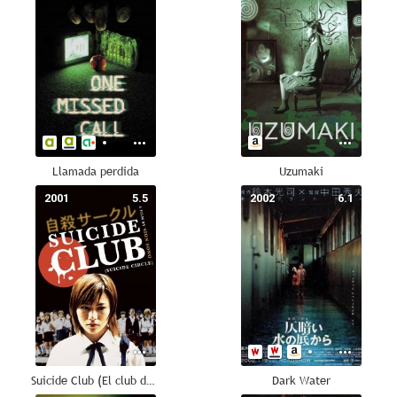
Llamada perdida
Uzumaki
2001
5.5
2002
6.1
Suicide Club (El club del suicidio)
Dark Water