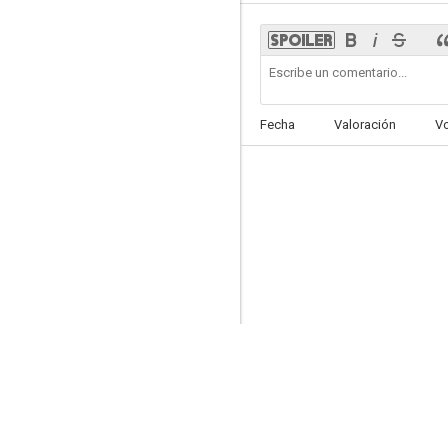
Cuentos de la Tierra
Fecha
Valoración
V
--
Planta madre