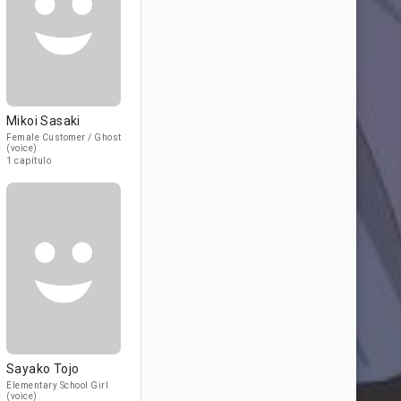
Mikoi Sasaki
Female Customer / Ghost
(voice)
1 capítulo
Sayako Tojo
Elementary School Girl
(voice)