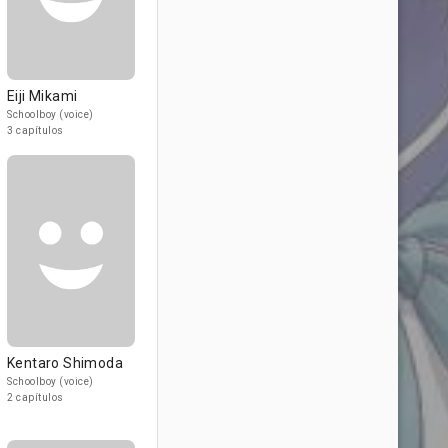
Eiji Mikami
Schoolboy (voice)
3 capítulos
Kentaro Shimoda
Schoolboy (voice)
2 capítulos