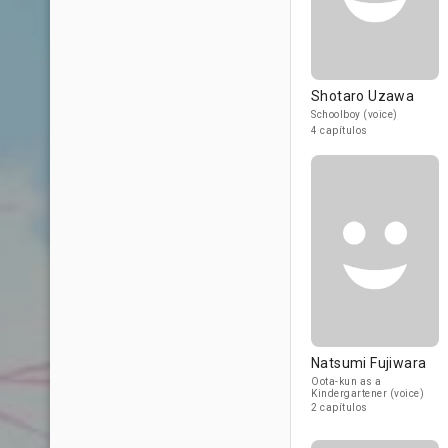
Shotaro Uzawa
Schoolboy (voice)
4 capítulos
Natsumi Fujiwara
Oota-kun as a
Kindergartener (voice)
2 capítulos