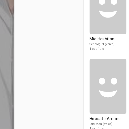
Mio Hoshitani
Schoolgirl (voice)
1 capítulo
Hirosato Amano
Old Man (voice)
1 capítulo