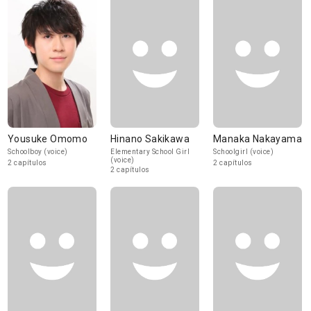
Yousuke Omomo
Hinano Sakikawa
Manaka Nakayama
Schoolboy (voice)
Elementary School Girl
Schoolgirl (voice)
(voice)
2 capítulos
2 capítulos
2 capítulos