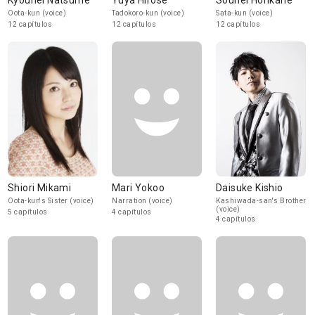
Kyouhei Natsume
Yuya Hirose
Souhei Horikane
Oota-kun (voice)
Tadokoro-kun (voice)
Sata-kun (voice)
12 capítulos
12 capítulos
12 capítulos
Shiori Mikami
Mari Yokoo
Daisuke Kishio
Oota-kun's Sister (voice)
Narration (voice)
Kashiwada-san's Brother
(voice)
5 capítulos
4 capítulos
4 capítulos