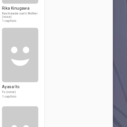
Rika Kinugawa
Kashiwada-san's Mother
(voice)
1 capítulo
Ayasa Ito
Yu (voice)
1 capítulo