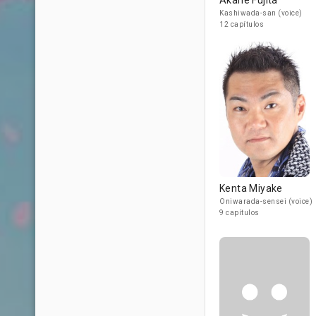
Akane Fujita
Kashiwada-san (voice)
12 capítulos
Kenta Miyake
Oniwarada-sensei (voice)
9 capítulos