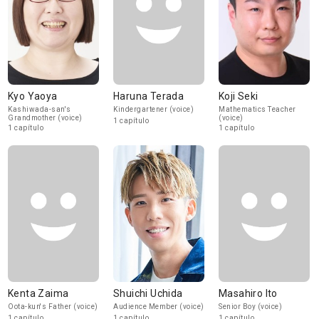
Kyo Yaoya
Haruna Terada
Koji Seki
Kashiwada-san's
Kindergartener (voice)
Mathematics Teacher
Grandmother (voice)
(voice)
1 capítulo
1 capítulo
1 capítulo
Kenta Zaima
Shuichi Uchida
Masahiro Ito
Oota-kun's Father (voice)
Audience Member (voice)
Senior Boy (voice)
1 capítulo
1 capítulo
1 capítulo