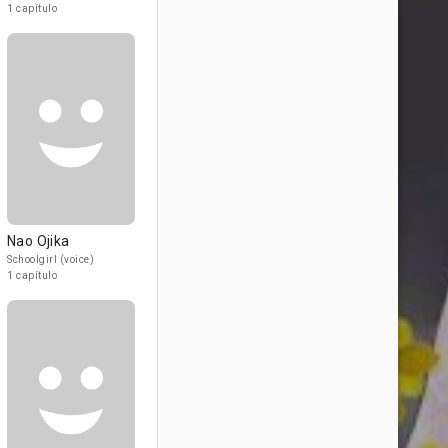
1 capítulo
Nao Ojika
Schoolgirl (voice)
1 capítulo