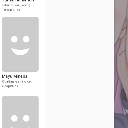
Yumiri Hanamori
Tabuchi-san (voice)
10 capítulos
Mayu Mineda
Odajima-san (voice)
4 capítulos