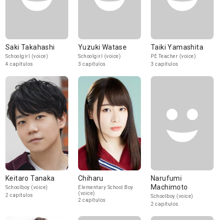
Saki Takahashi
Yuzuki Watase
Taiki Yamashita
Schoolgirl (voice)
Schoolgirl (voice)
PE Teacher (voice)
4 capítulos
3 capítulos
3 capítulos
Keitaro Tanaka
Chiharu
Narufumi
Machimoto
Schoolboy (voice)
Elementary School Boy
(voice)
2 capítulos
Schoolboy (voice)
2 capítulos
2 capítulos