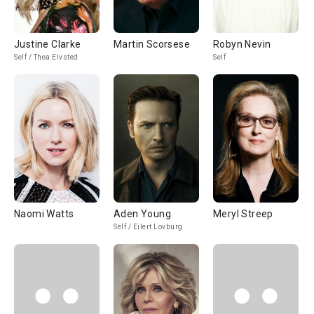
Justine Clarke
Martin Scorsese
Robyn Nevin
Self / Thea Elvsted
Self
Naomi Watts
Aden Young
Meryl Streep
Self / Eilert Lovburg