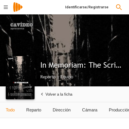
Identificarse/Registrarse
In Memoriam: The Script of a Recorder
Reparto y Equipo
Volver a la ficha
Todo
Reparto
Dirección
Cámara
Producció