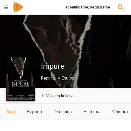
Identificarse/Registrarse
Impure
Reparto y Equipo
Volver a la ficha
Todo
Reparto
Dirección
Escritura
Cámara