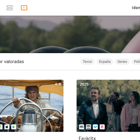
Iden
r valoradas
Terror
España
Series
Pel
Romance
Animación
Documen
1874 - 2012
1874 - 2010
1874 -
6.9
2025
Anime
1874 - 2015
Rusia
I
Intriga
40m - 1h 20m
Acción
Favàritx