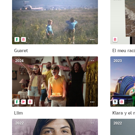
Guaret
El meu racó
2024
--
2023
Llim
2022
--
2022