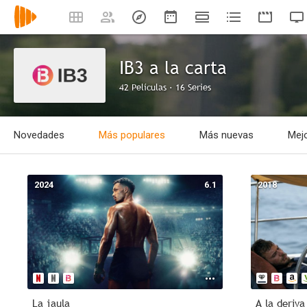
IB3 a la carta
42 Películas · 16 Series
Novedades
Más populares
Más nuevas
Mejo
2024
6.1
2018
La jaula
A la deriva