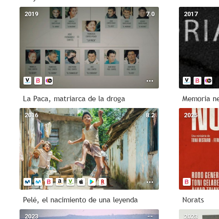
2019
7.0
2017
La Paca, matriarca de la droga
Memoria n
2016
8.2
2025
Pelé, el nacimiento de una leyenda
Norats
2023
--
2023