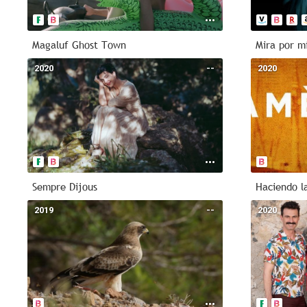
Magaluf Ghost Town
Mira por m
2020
--
2020
Sempre Dijous
2019
--
2020