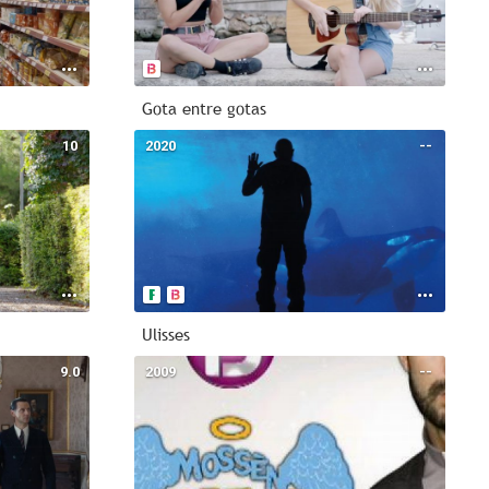
Gota entre gotas
10
2020
--
Ulisses
9.0
2009
--