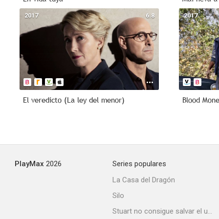
2017
6.8
2017
El veredicto (La ley del menor)
Blood Mon
PlayMax
2026
Series populares
La Casa del Dragón
Silo
Stuart no consigue salvar el universo