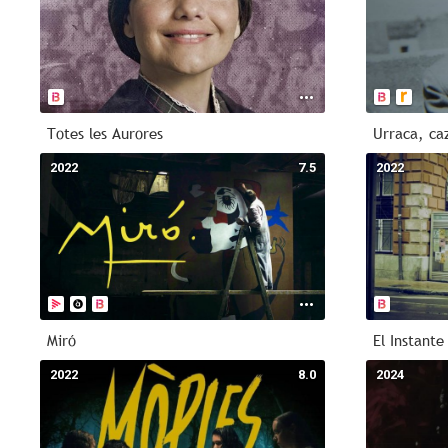
Totes les Aurores
Urraca, ca
2022
7.5
2022
Miró
El Instante
2022
8.0
2024