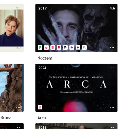
7.4
2017
4.6
Noctem
--
2024
--
 Bruna
Arca
--
2018
--