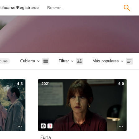
tificarse/Registrarse
Cubierta
Filtrar
Más populares
ículas
tales
 2019
4.3
2021
6.0
nfantil
2026
Fúria