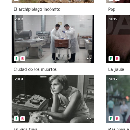
El archipiélago indómito
Pep
2019
--
2019
Ciudad de los muertos
La jaula
2018
--
2017
En vida tuya
Mai neva a