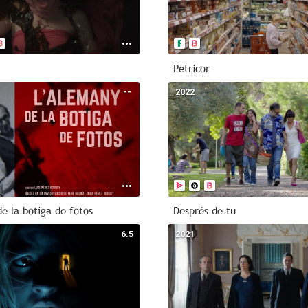
Petricor
--
2022
e la botiga de fotos
Després de tu
6.5
2021