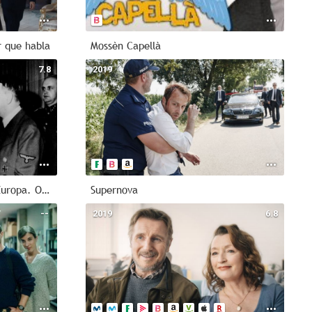
r que habla
Mossèn Capellà
7.8
2019
--
El hombre más peligroso de Europa. Otto Skorzeny en España
Supernova
--
2019
6.8