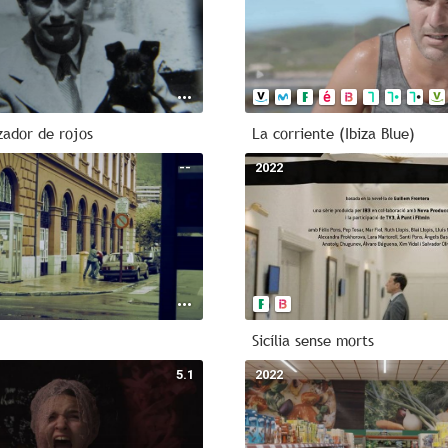
zador de rojos
La corriente (Ibiza Blue)
--
2022
Sicília sense morts
5.1
2022