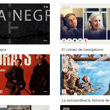
7.9
2019
egra
El crimen de Georgetown
--
2021
La extraordinaria historia de
--
2024