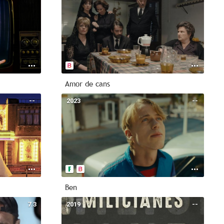
Amor de cans
--
2023
--
Ben
7.3
2019
--