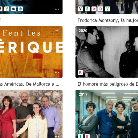
í
Frederica Montseny, la muje
--
2020
Haciendo las Américas. De Mallorca a Puerto Rico
--
2017