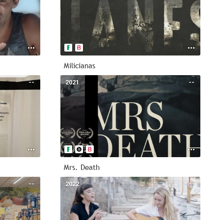
Milicianas
--
2021
--
Mrs. Death
--
2022
--