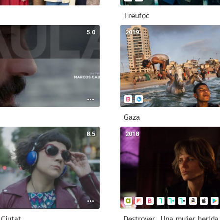
Treufoc
5.0
2019
Gaza
8.5
2018
 Ciutat
Destroyer. Una mujer herida