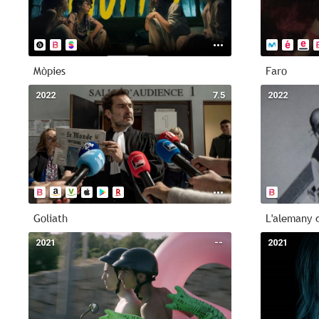
Mòpies
Faro
2022
7.5
2022
Goliath
L'alemany d
2021
--
2021