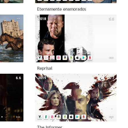
Eternamente enamorados
--
2018
5.5
Reprisal
6.6
2019
6.7
The Informer