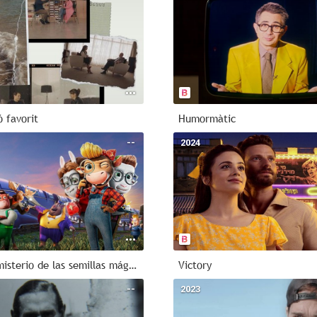
 favorit
Humormàtic
--
2024
Klara y el misterio de las semillas mágicas
Victory
--
2023