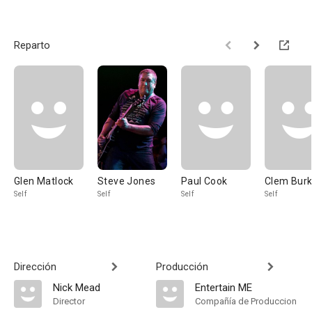
Reparto
Glen Matlock
Steve Jones
Paul Cook
Clem Bur
Self
Self
Self
Self
Dirección
Producción
Nick Mead
Entertain ME
Director
Compañía de Produccion