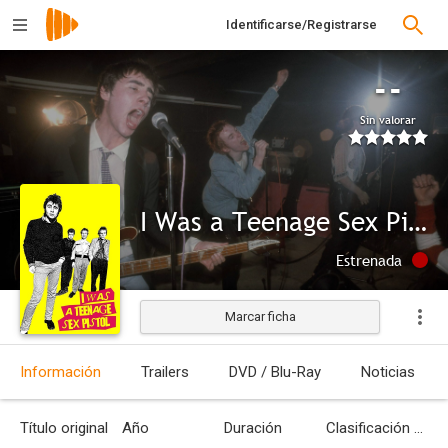
Identificarse/Registrarse
--
Sin valorar
I Was a Teenage Sex Pistol
Estrenada
Marcar ficha
Información
Trailers
DVD / Blu-Ray
Noticias
Título original
Año
Duración
Clasificación por edades