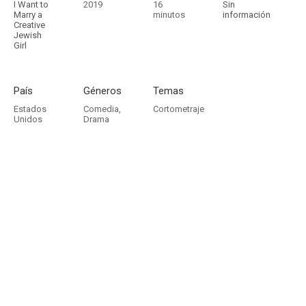
I Want to
2019
16
Sin
Marry a
minutos
información
Creative
Jewish
Girl
País
Géneros
Temas
Estados
Comedia
,
Cortometraje
Unidos
Drama