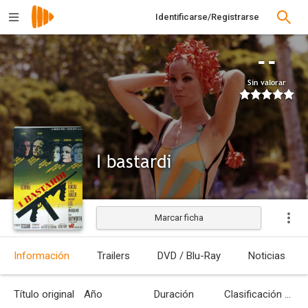
Identificarse/Registrarse
--
Sin valorar
I bastardi
Marcar ficha
Estrenada
Información
Trailers
DVD / Blu-Ray
Noticias
Título original
Año
Duración
Clasificación por edades