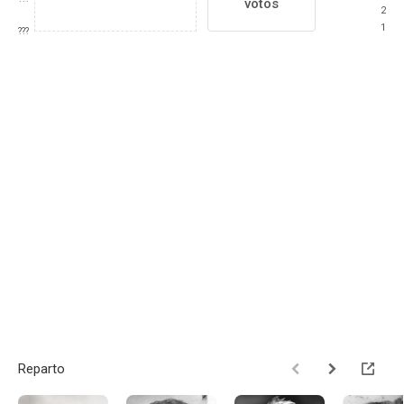
votos
2
1
???
Reparto