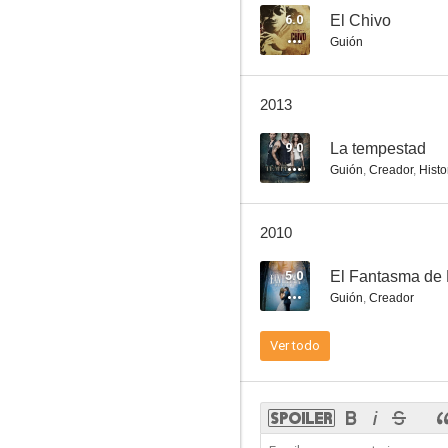
6.0
El Chivo
Guión
Reina de corazones
2013
--
9.0
La tempestad
Guión
,
Creador
,
Histo
2010
5.0
El Fantasma de
Guión
,
Creador
La traidora
Ver todo
--