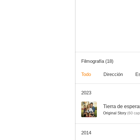
Zorro: La espada y la rosa
5.0
Filmografía (18)
Todo
Dirección
Es
2023
El Fantasma de Elena
--
--
Tierra de esper
Original Story
(
60
cap
2014