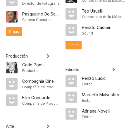
Compositor de la Música Original
Director de Fotografía
Teo Usuelli
Pasqualino De Santis
Compositor de la Música Original
Camera Operator
Renato Cadueri
3 más
Sound
2 más
Producción
Carlo Ponti
Edición
Productor
Renzo Lucidi
Compagnia Cinematografica Champion
Editor
Compañía de Produccion
Marcello Malvestito
Film Concorde
Editor
Compañía de Produccion
Adriana Novelli
Editor
Arte