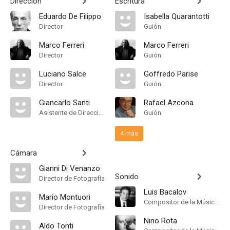
Dirección
Escritura
Eduardo De Filippo
Isabella Quarantotti
Director
Guión
Marco Ferreri
Marco Ferreri
Director
Guión
Luciano Salce
Goffredo Parise
Director
Guión
Giancarlo Santi
Rafael Azcona
Asistente de Dirección
Guión
4 más
Cámara
Gianni Di Venanzo
Sonido
Director de Fotografía
Luis Bacalov
Mario Montuori
Compositor de la Música Original
Director de Fotografía
Nino Rota
Aldo Tonti