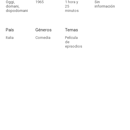
Oggi,
1965
1 hora y
Sin
domani,
25
información
dopodomani
minutos
País
Géneros
Temas
Italia
Comedia
Película
de
episodios