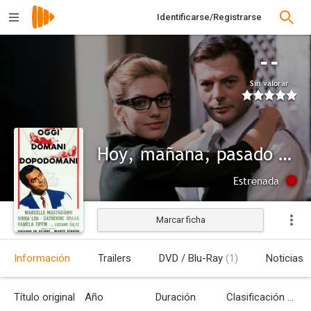
Identificarse/Registrarse
--
Sin valorar
Hoy, mañana, pasado mañana
Estrenada
Marcar ficha
Información
Trailers
DVD / Blu-Ray
(1)
Noticias
Título original
Año
Duración
Clasificación por edades