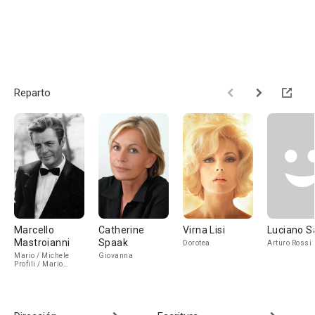
Reparto
Marcello
Catherine
Virna Lisi
Luciano S
Mastroianni
Spaak
Dorotea
Arturo Rossi
Mario / Michele
Giovanna
Profili / Mario
Gasparri