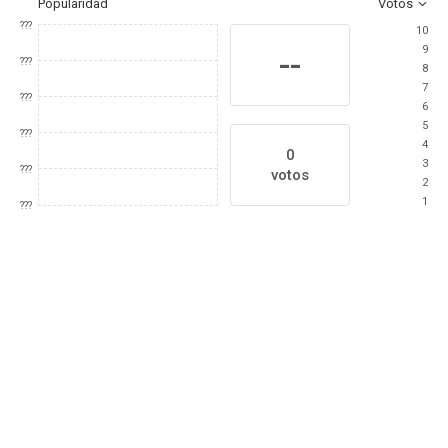
Popularidad
Votos
???
10
9
--
???
8
7
???
6
5
???
4
0
3
???
votos
2
1
???