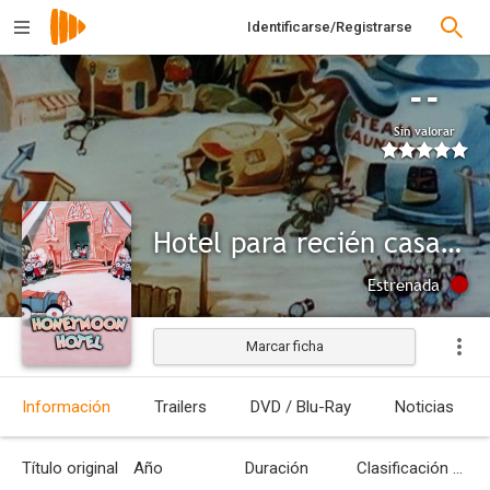
Identificarse/Registrarse
--
Sin valorar
Hotel para recién casados
Estrenada
Marcar ficha
Información
Trailers
DVD / Blu-Ray
Noticias
Título original
Año
Duración
Clasificación por edades