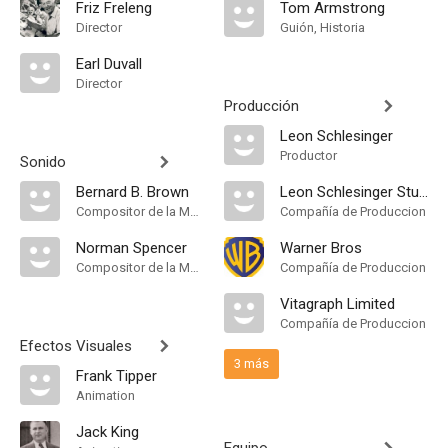
Friz Freleng
Tom Armstrong
Director
Guión, Historia
Earl Duvall
Director
Producción
Leon Schlesinger
Productor
Sonido
Bernard B. Brown
Leon Schlesinger Studios
Compositor de la Música Original, Música
Compañía de Produccion
Norman Spencer
Warner Bros
Compositor de la Música Original
Compañía de Produccion
Vitagraph Limited
Compañía de Produccion
Efectos Visuales
3 más
Frank Tipper
Animation
Jack King