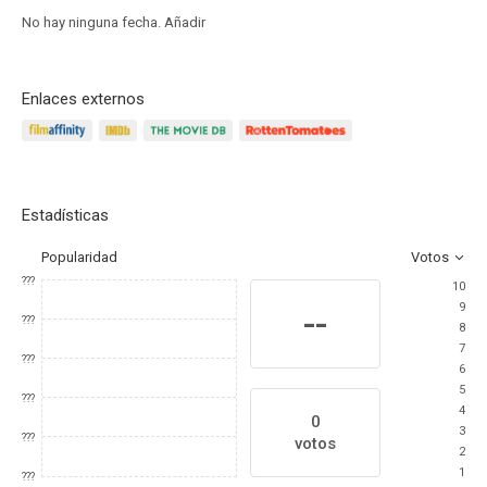
No hay ninguna fecha.
Añadir
Enlaces externos
Estadísticas
Popularidad
Votos
???
10
9
--
???
8
7
???
6
5
???
4
0
3
???
votos
2
1
???