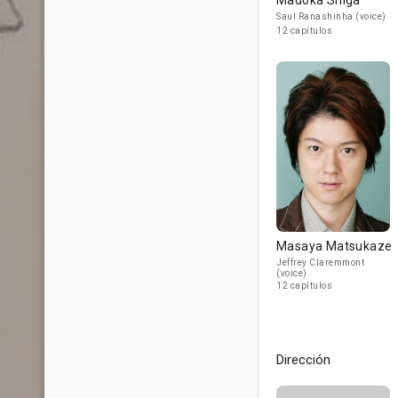
Madoka Shiga
Saul Ranashinha (voice)
12 capítulos
Masaya Matsukaze
Jeffrey Claremmont
(voice)
12 capítulos
Dirección