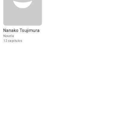
Nanako Tsujimura
Novela
12 capítulos