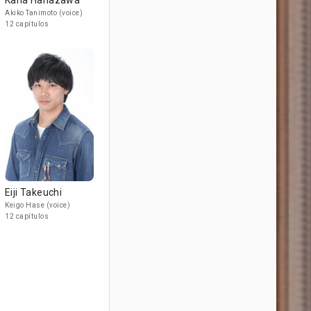
Kana Hanazawa
Akiko Tanimoto (voice)
12 capítulos
Eiji Takeuchi
Keigo Hase (voice)
12 capítulos