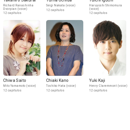
Takahiro Sakurai
Yuma Uchida
Yuichi Iguchi
Richard Ranashinha
Seigi Nakata (voice)
Haruyoshi Shimomura
Dvorpian (voice)
(voice)
12 capítulos
12 capítulos
12 capítulos
Chiwa Saito
Chiaki Kano
Yuki Kaji
Mito Yamamoto (voice)
Toshiko Hata (voice)
Henry Claremmont (voice)
12 capítulos
12 capítulos
12 capítulos