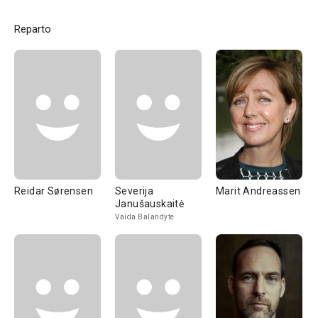
Reparto
Reidar Sørensen
Severija
Marit Andreassen
Janušauskaitė
Vaida Balandyte