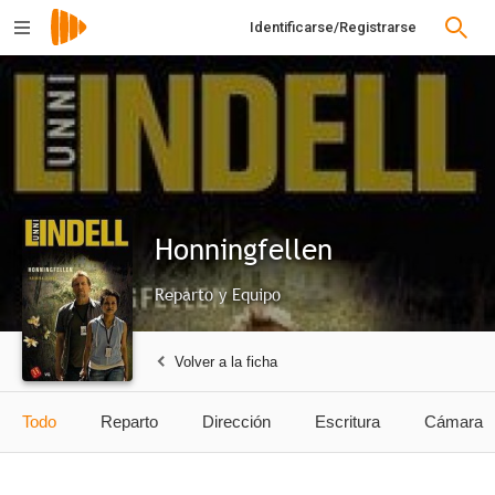
Identificarse/Registrarse
Honningfellen
Reparto y Equipo
Volver a la ficha
Todo
Reparto
Dirección
Escritura
Cámara