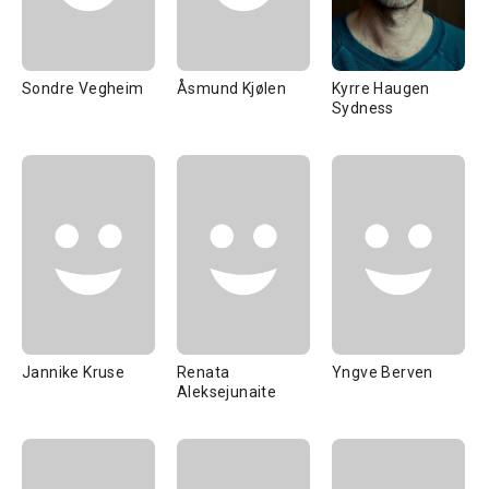
Sondre Vegheim
Åsmund Kjølen
Kyrre Haugen
Sydness
Jannike Kruse
Renata
Yngve Berven
Aleksejunaite