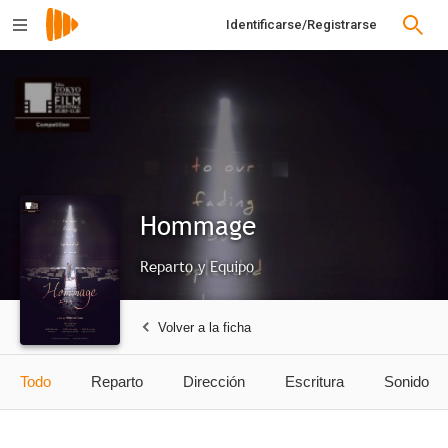
Identificarse/Registrarse
Hommage
Reparto y Equipo
Volver a la ficha
Todo
Reparto
Dirección
Escritura
Sonido