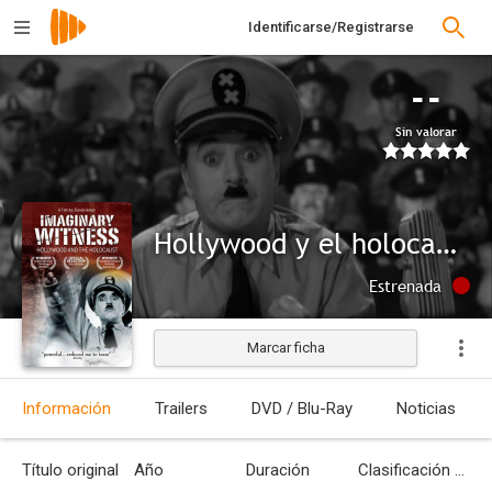
Identificarse/Registrarse
--
Sin valorar
Hollywood y el holocausto
Estrenada
Marcar ficha
Información
Trailers
DVD / Blu-Ray
Noticias
Título original
Año
Duración
Clasificación por edades