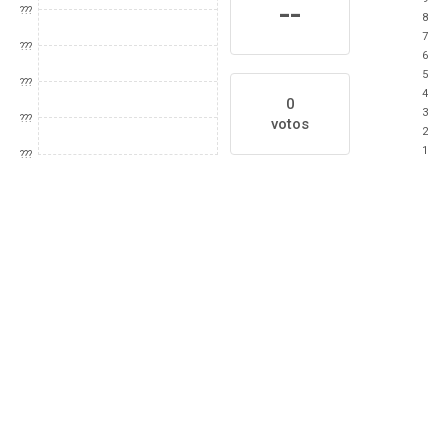
--
???
8
7
???
6
5
???
4
0
3
???
votos
2
1
???