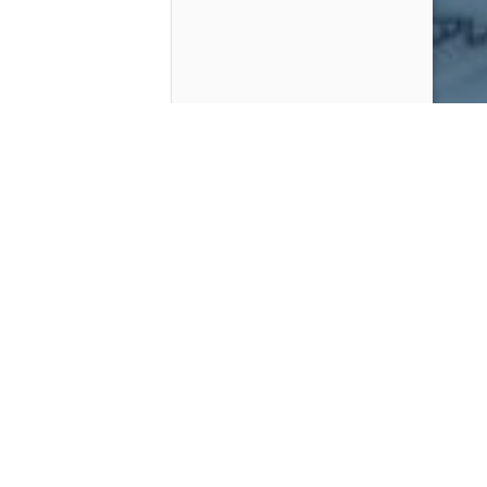
Contenido que expirara en VOD
Amazon Prime Video
Netflix
Filmin
Movistar+
Movistar+ Fibra