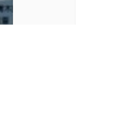
PlayMax
2026
Series populares
La Casa del Dragón
Silo
Stuart no consigue salvar el universo
Ted Lasso
Operaciones especiales: Lioness