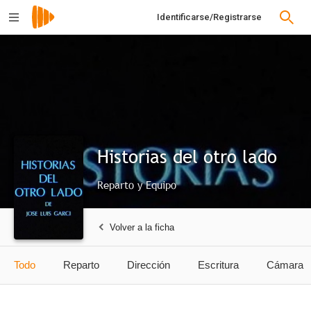
Identificarse/Registrarse
Historias del otro lado
Reparto y Equipo
Volver a la ficha
Todo
Reparto
Dirección
Escritura
Cámara