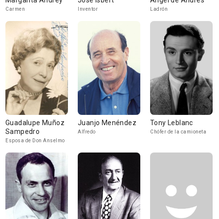
Margarita Andrey
José Isbert
Ángel de Andrés
Carmen
Inventor
Ladrón
Guadalupe Muñoz
Juanjo Menéndez
Tony Leblanc
Sampedro
Alfredo
Chófer de la camioneta
Esposa de Don Anselmo