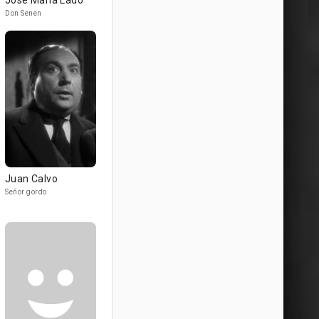
José María Lado
Don Senen
Juan Calvo
Señor gordo