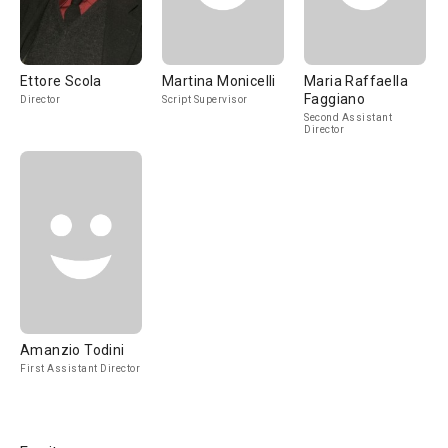
Ettore Scola
Martina Monicelli
Maria Raffaella
Faggiano
Director
Script Supervisor
Second Assistant
Director
Amanzio Todini
First Assistant Director