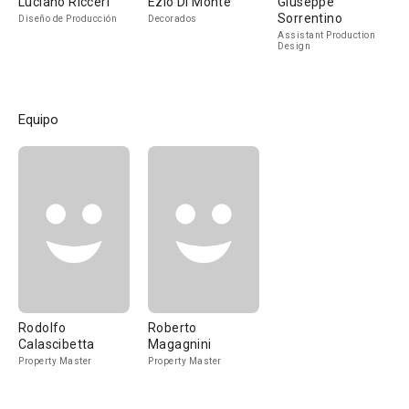
Luciano Ricceri
Ezio Di Monte
Giuseppe
Sorrentino
Diseño de Producción
Decorados
Assistant Production
Design
Equipo
Rodolfo
Roberto
Calascibetta
Magagnini
Property Master
Property Master