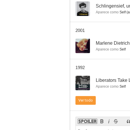
--
Schlingensief, u
Aparece como
Self (a
Marlene Dietrich: Su propia canción
2001
--
--
Marlene Dietrich
Aparece como
Self
1992
--
Liberators Take 
Aparece como
Self
Flügel und Fesseln
Ver todo
--