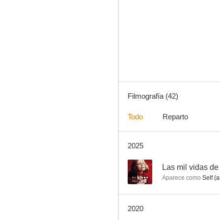
Correo diplomático
1.0
Filmografía (42)
Todo
Reparto
2025
El viejo
--
--
Las mil vidas de
Aparece como
Self (a
2020