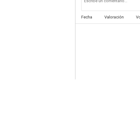
Fecha
Valoración
V
El continente perdido
--
La fortaleza
--