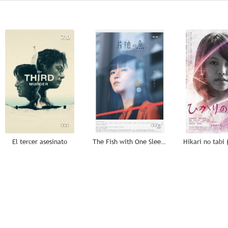
7.0
--
El tercer asesinato
The Fish with One Sleeve
--
--