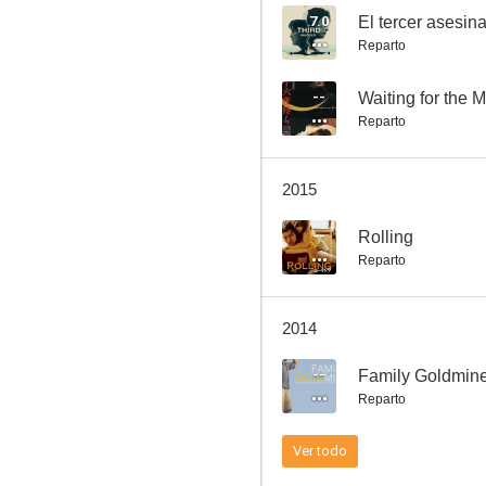
7.0
El tercer asesin
Reparto
--
Waiting for the 
Reparto
2015
--
Rolling
Reparto
2014
--
Family Goldmin
Reparto
Ver todo