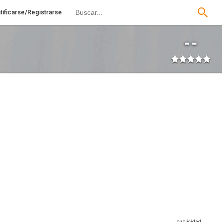
tificarse/Registrarse
--