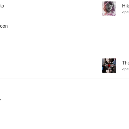
ato
--
Hik
Apa
Moon
--
The
Apa
e