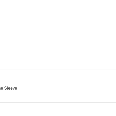
Family Goldmine
Running on Empty
Running of
ne Sleeve