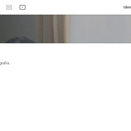
Iden
rafía.