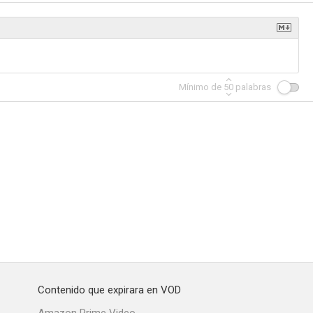
Mínimo de
50
palabras
Contenido que expirara en VOD