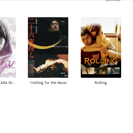
--
--
--
Hikari no tabi (AKA Dream of Illumination)
Waiting for the Moon
Rolling
--
--
--