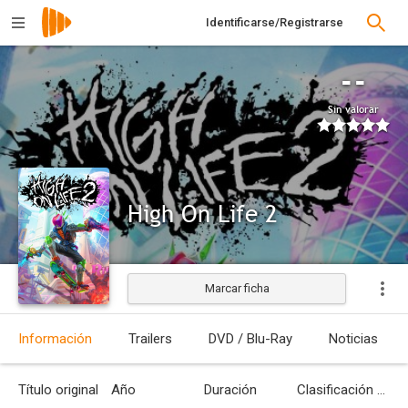
Identificarse/Registrarse
--
Sin valorar
High On Life 2
Marcar ficha
Información
Trailers
DVD / Blu-Ray
Noticias
Título original
Año
Duración
Clasificación por edades