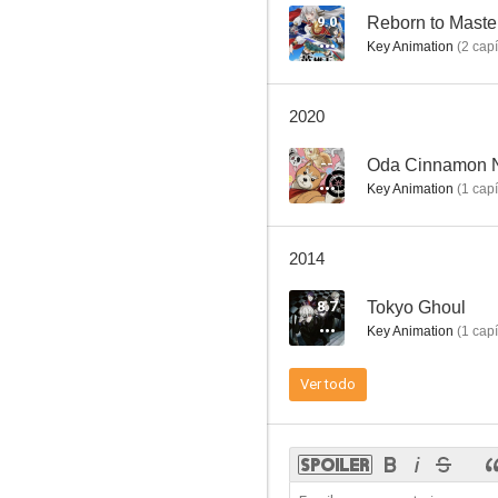
9.0
Key Animation
(
2
capí
Oda Cinnamon Nobunaga
2020
--
Oda Cinnamon 
Key Animation
(
1
capí
2014
8.7
Tokyo Ghoul
Key Animation
(
1
capí
Ver todo