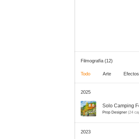
Reborn to Master the Blade: From Hero-King to Extraordinary Squire
7.3
Filmografía (12)
Todo
Arte
Efectos
2025
NieR: Automata Ver1.1a.
--
8.0
Solo Camping F
Prop Designer
(
24
cap
2023