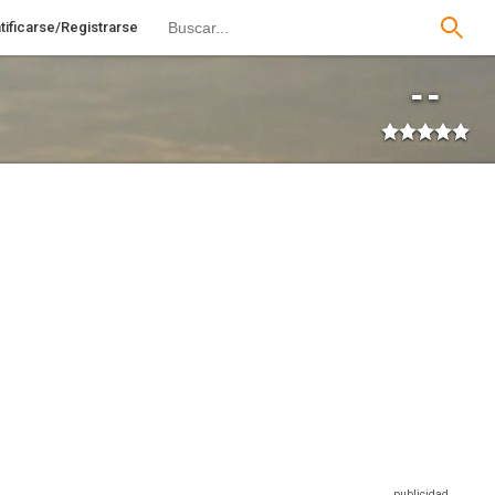
tificarse/Registrarse
--