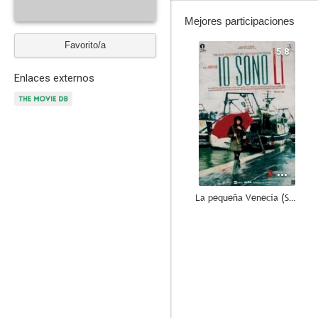
Mejores participaciones
Favorito/a
5.8
Enlaces externos
La pequeña Venecia (Shun Li y el poeta)