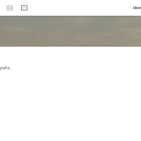
Iden
rafía.