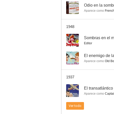
--
Odio en la somb
Aparece como
French
Channel Crossing
1948
--
Sombras en el 
Editor
--
El enemigo de l
Aparece como
Old Bo
1937
--
El transatlántico
Aparece como
Capta
Ver todo