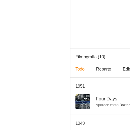
Sombras en el mar
--
Filmografía (10)
Todo
Reparto
Edi
1951
El transatlántico de la muerte
--
--
Four Days
Aparece como
Baxter
1949