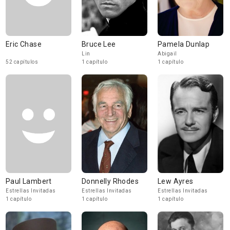
Eric Chase
Bruce Lee
Pamela Dunlap
Lin
Abigail
52 capítulos
1 capítulo
1 capítulo
Paul Lambert
Donnelly Rhodes
Lew Ayres
Estrellas Invitadas
Estrellas Invitadas
Estrellas Invitadas
1 capítulo
1 capítulo
1 capítulo