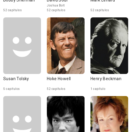
Bobby Sherman
David Soul
Mark Lenard
Joshua Bolt
52 capítulos
52 capítulos
52 capítulos
Susan Tolsky
Hoke Howell
Henry Beckman
5 capítulos
52 capítulos
1 capítulo