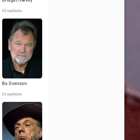
Bridget Hanley
52 capítulos
Bo Svenson
52 capítulos