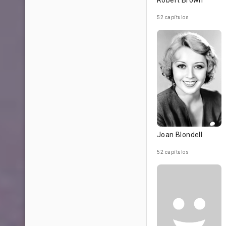
Robert Brown
52 capítulos
Joan Blondell
52 capítulos