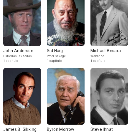
John Anderson
Sid Haig
Michael Ansara
Estrellas Invitadas
Peter Savage
Wakando
1 capítulo
1 capítulo
1 capítulo
James B. Sikking
Byron Morrow
Steve Ihnat