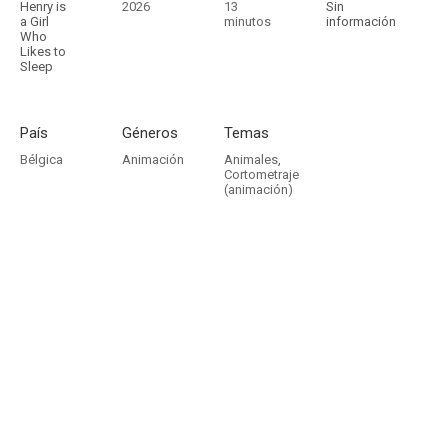
Henry is
2026
13
Sin
a Girl
minutos
información
Who
Likes to
Sleep
País
Géneros
Temas
Bélgica
Animación
Animales
,
Cortometraje
(animación)