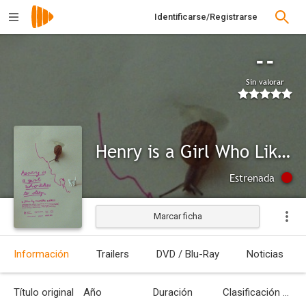
Identificarse/Registrarse
--
Sin valorar
Henry is a Girl Who Likes to Sleep
Estrenada
Marcar ficha
Información
Trailers
DVD / Blu-Ray
Noticias
Título original
Año
Duración
Clasificación por edades