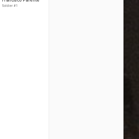
Francisco Parente
Soldier #1