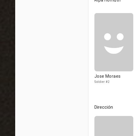
Ripa Homuth
Jose Moraes
Soldier #2
Dirección