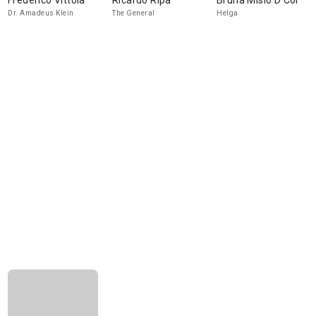
Frederico Vittola
Ricardo Ripa
Bruna Misìo D Col
Dr. Amadeus Klein
The General
Helga