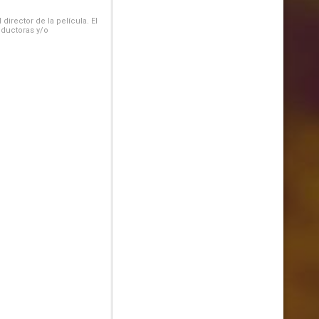
irector de la película. El
oductoras y/o