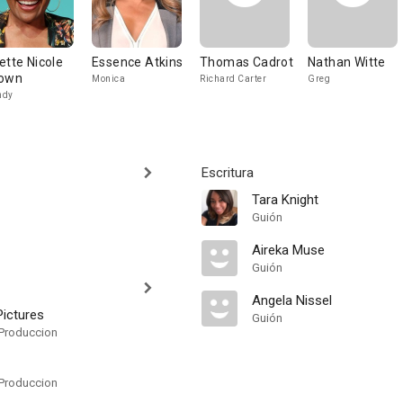
ette Nicole
Essence Atkins
Thomas Cadrot
Nathan Witte
own
Monica
Richard Carter
Greg
ndy
Escritura
Tara Knight
Guión
Aireka Muse
Guión
Angela Nissel
Pictures
Guión
Produccion
Produccion