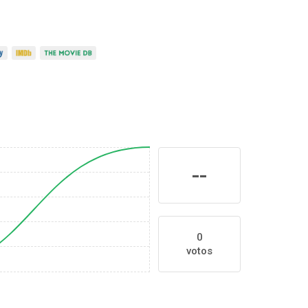
--
0
votos