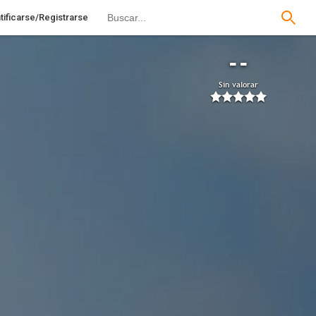
tificarse/Registrarse
--
Sin valorar