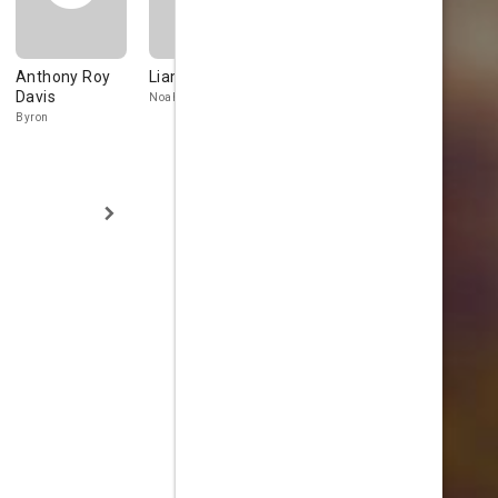
Anthony Roy
Liam Ma
Zak Santiago
Darius Willi
Davis
Noah
DJ Zee
Waiter
Byron