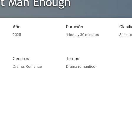
't Man Enough
Año
Duración
Clasif
2025
1 hora y 30 minutos
Sin inf
Géneros
Temas
Drama
,
Romance
Drama romántico