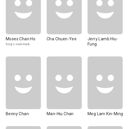
Moses Chan Ho
Cha Chuen-Yee
Jerry Lamb Hiu-
Fung
Sing's roommate
Benny Chan
Man-Hiu Chan
Meg Lam Kin-Ming