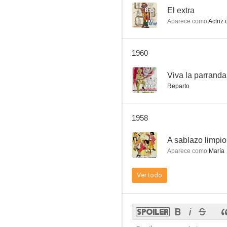
8.0
El extra
Aparece como
Actriz 
Simbad el mareado
1960
--
Viva la parranda
Reparto
1958
--
A sablazo limpio
Aparece como
María
Ver todo