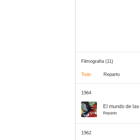
A sablazo limpio
--
Filmografía (11)
Todo
Reparto
1964
Ay, chaparros... ¡Cómo abundan!
--
--
El mundo de las
Reparto
1962