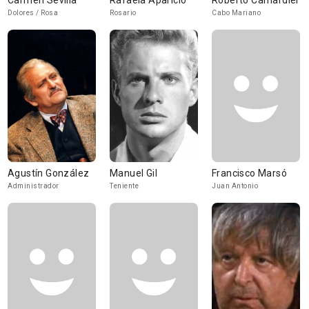
Carmen Sevilla
Rafaela Aparicio
Roberto Camardiel
Dolores / Rosa
Rosario
Cabo Mariano
Agustín González
Manuel Gil
Francisco Marsó
Administrador
Teniente
Juan Antonio