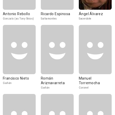
Antonio Rebollo
Ricardo Espinosa
Ángel Álvarez
Gonzalo (as Tony Skios)
Saltamontes
Sacerdote
Francisco Nieto
Román
Manuel
Ariznavarreta
Torremocha
Gañán
Gañán
Coronel