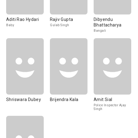
Aditi Rao Hydari
Rajiv Gupta
Dibyendu
Bhattacharya
Baby
Gulab Singh
Bangali
Shriswara Dubey
Brijendra Kala
Amit Sial
Police Inspector Ajay
Singh