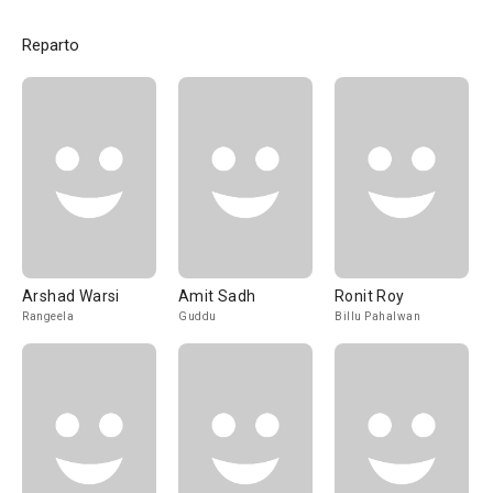
Reparto
Arshad Warsi
Amit Sadh
Ronit Roy
Rangeela
Guddu
Billu Pahalwan