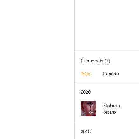
You Are Everything
--
Filmografía (7)
Todo
Reparto
2020
Our Charly
--
Sløborn
Reparto
2018