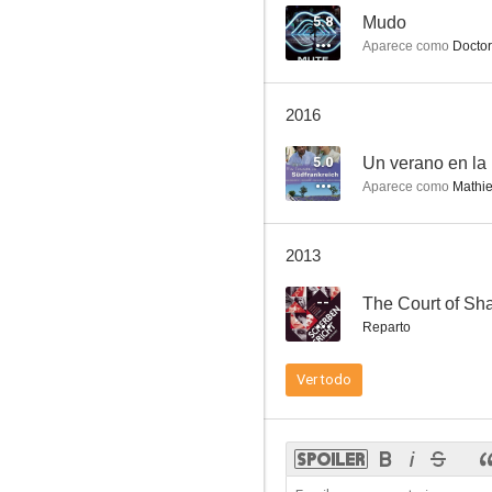
5.8
Mudo
Aparece como
Doctor'
2016
5.0
Un verano en la
Aparece como
Mathi
2013
--
The Court of Sh
Reparto
Ver todo