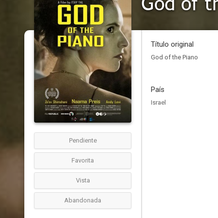
God of t
Título original
God of the Piano
País
Israel
Pendiente
Favorita
Vista
Abandonada