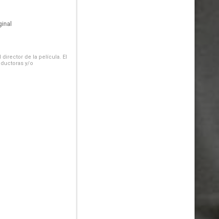
inal
irector de la película. El
oductoras y/o