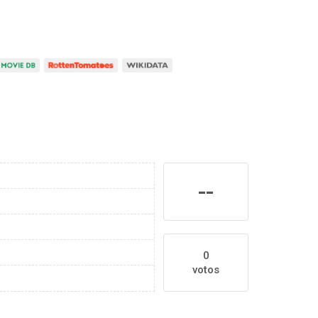
--
0
votos