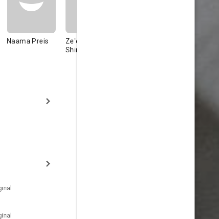
Naama Preis
Ze'ev
Shimshoni
inal
inal