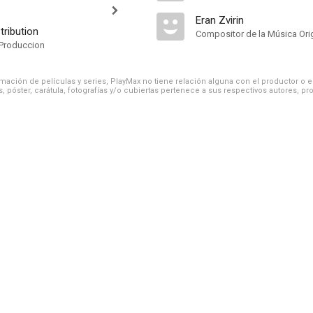
Eran Zvirin
tribution
Compositor de la Música Orig
Produccion
ación de películas y series, PlayMax no tiene relación alguna con el productor o el d
, póster, carátula, fotografías y/o cubiertas pertenece a sus respectivos autores, pr