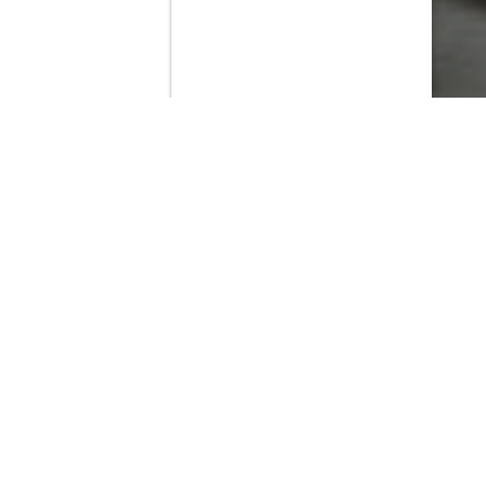
Contenido que expirara en VOD
Amazon Prime Video
Netflix
Filmin
Movistar+
Movistar+ Fibra