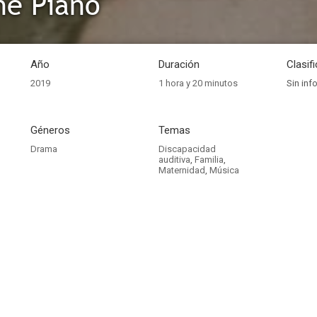
he Piano
Año
Duración
Clasif
2019
1 hora y 20 minutos
Sin inf
Géneros
Temas
Drama
Discapacidad
auditiva
,
Familia
,
Maternidad
,
Música