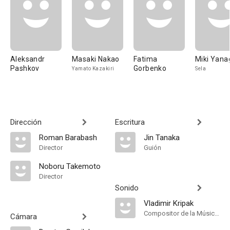
Aleksandr
Masaki Nakao
Fatima
Miki Yana
Pashkov
Gorbenko
Yamato Kazakiri
Sela
Dirección
Escritura
Roman Barabash
Jin Tanaka
Director
Guión
Noboru Takemoto
Director
Sonido
Vladimir Kripak
Compositor de la Música Original
Cámara