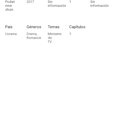
Podari
2017
Sin
1
Sin
mne
información
información
zhizn
País
Géneros
Temas
Capítulos
Ucrania
Drama
,
Miniserie
1
Romance
de
TV