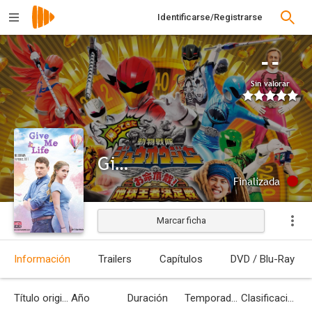
Identificarse/Registrarse
--
Sin valorar
Give Me Life
Finalizada
Marcar ficha
Información
Trailers
Capítulos
DVD / Blu-Ray
Título original
Año
Duración
Temporadas
Clasificación por edades