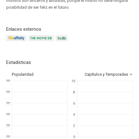
motivos son sinceros y altruistas, porque él mismo no tiene ninguna
posibilidad de ser feliz en el futuro.
Enlaces externos
Estadísticas
Popularidad
Capítulos y Temporadas
???
10
???
8
???
6
???
4
???
2
???
0