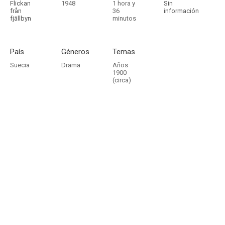
Flickan
1948
1 hora y
Sin
från
36
información
fjällbyn
minutos
País
Géneros
Temas
Suecia
Drama
Años
1900
(circa)