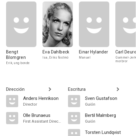
Bengt
Eva Dahlbeck
Einar Hylander
Carl Deure
Blomgren
Isa, Eriks fästmö
Manuel
Gammel-Jerk,
morbror
Erik, ung bonde
Dirección
Escritura
Anders Henrikson
Sven Gustafson
Director
Guión
Olle Brunaeus
Bertil Malmberg
First Assistant Director
Guión
Torsten Lundqvist