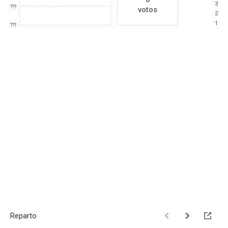
3
???
votos
2
1
???
Reparto