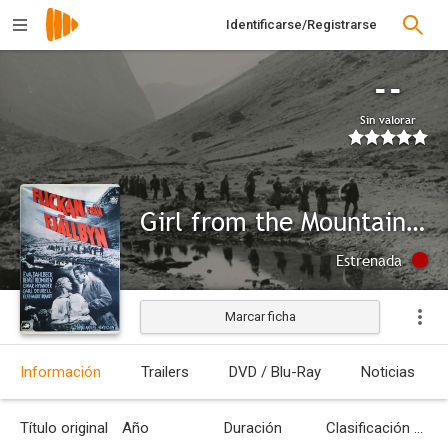
Identificarse/Registrarse
--
Sin valorar
Girl from the Mountain Village
Estrenada
Marcar ficha
Información
Trailers
DVD / Blu-Ray
Noticias
Título original
Año
Duración
Clasificación por edades