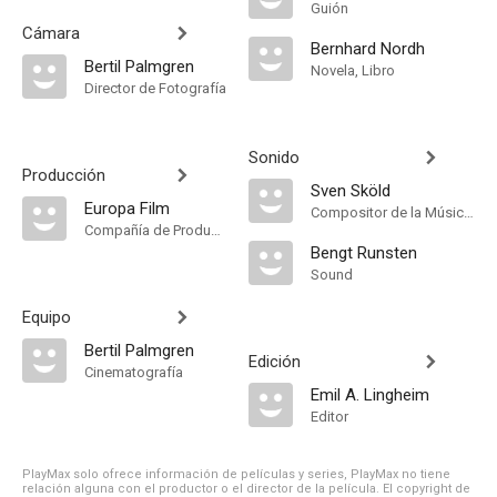
Guión
Cámara
Bernhard Nordh
Bertil Palmgren
Novela, Libro
Director de Fotografía
Sonido
Producción
Sven Sköld
Europa Film
Compositor de la Música Original, Música
Compañía de Produccion
Bengt Runsten
Sound
Equipo
Bertil Palmgren
Edición
Cinematografía
Emil A. Lingheim
Editor
PlayMax solo ofrece información de películas y series, PlayMax no tiene
relación alguna con el productor o el director de la película. El copyright de