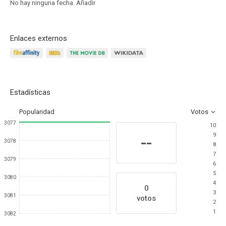
No hay ninguna fecha.
Añadir
Enlaces externos
Estadísticas
Popularidad
Votos
3077
10
9
--
3078
8
7
3079
6
5
3080
4
0
3
3081
votos
2
1
3082