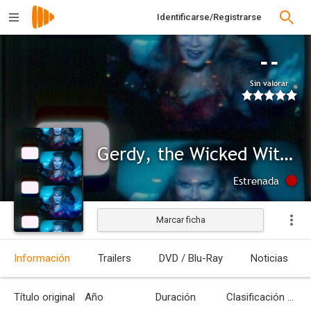
Identificarse/Registrarse
--
Sin valorar
Gerdy, the Wicked Witch
Estrenada
Marcar ficha
Información
Trailers
DVD / Blu-Ray
Noticias
Título original
Año
Duración
Clasificación por edades