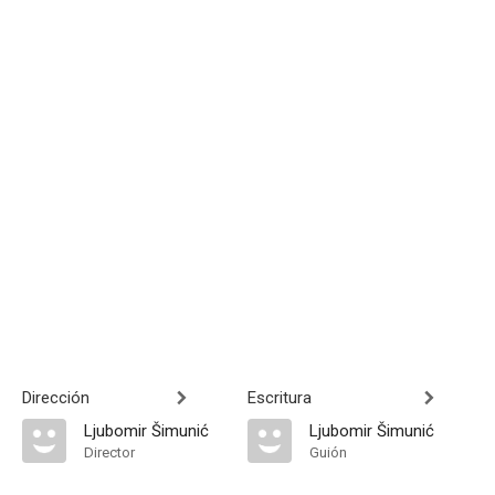
Dirección
Escritura
Ljubomir Šimunić
Ljubomir Šimunić
Director
Guión