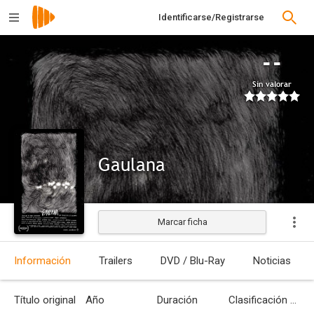
Identificarse/Registrarse
--
Sin valorar
Gaulana
Marcar ficha
Estrenada
Información
Trailers
DVD / Blu-Ray
Noticias
Título original
Año
Duración
Clasificación por edades