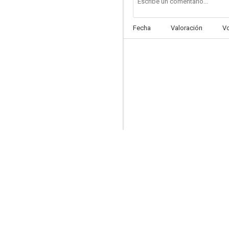
Fecha
Valoración
V
Capulina contra los monstruos
--
El nano
--