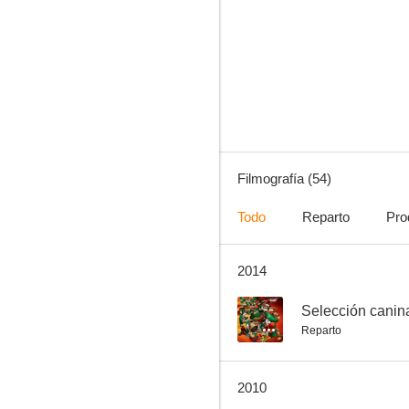
Tin Tan
--
Filmografía (54)
Todo
Reparto
Pro
2014
El rey de Monterrey
--
--
Selección canin
Reparto
2010