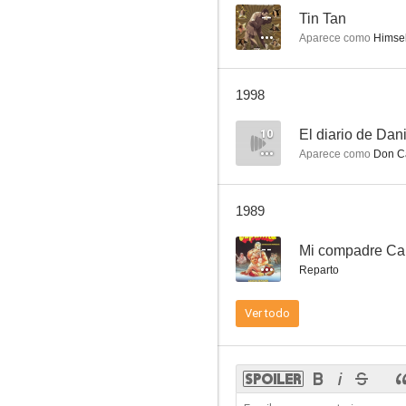
--
Tin Tan
Aparece como
Himsel
El guía de las turistas
1998
--
10
El diario de Dan
Aparece como
Don C
1989
--
Mi compadre Ca
Reparto
El carita
Ver todo
--