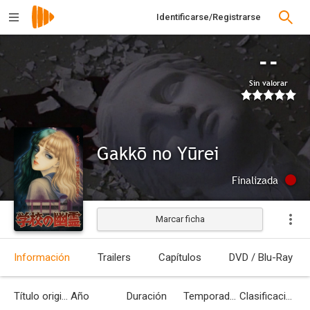
Identificarse/Registrarse
--
Sin valorar
Gakkō no Yūrei
Finalizada
Marcar ficha
Información
Trailers
Capítulos
DVD / Blu-Ray
Título original
Año
Duración
Temporadas
Clasificación por edades