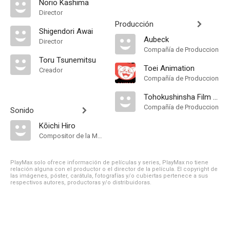
Norio Kashima
Director
Producción
Shigendori Awai
Aubeck
Director
Compañía de Produccion
Toru Tsunemitsu
Toei Animation
Creador
Compañía de Produccion
Tohokushinsha Film Corporation
Compañía de Produccion
Sonido
Kōichi Hiro
Compositor de la Música Original
PlayMax solo ofrece información de películas y series, PlayMax no tiene
relación alguna con el productor o el director de la película. El copyright de
las imágenes, póster, carátula, fotografías y/o cubiertas pertenece a sus
respectivos autores, productoras y/o distribuidoras.