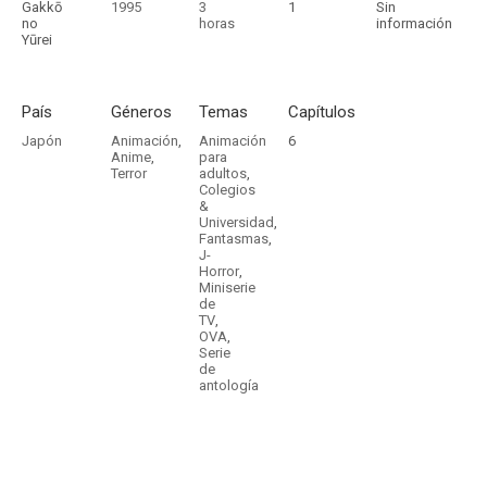
Gakkō
1995
3
1
Sin
no
horas
información
Yūrei
País
Géneros
Temas
Capítulos
Japón
Animación
,
Animación
6
Anime
,
para
Terror
adultos
,
Colegios
&
Universidad
,
Fantasmas
,
J-
Horror
,
Miniserie
de
TV
,
OVA
,
Serie
de
antología