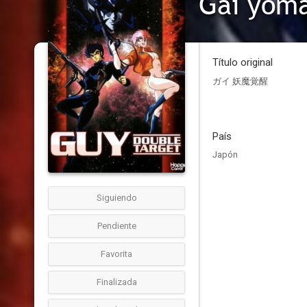
Gai yoma
Título original
ガイ 妖魔覚醒
País
Japón
Siguiendo
Pendiente
Favorita
Finalizada