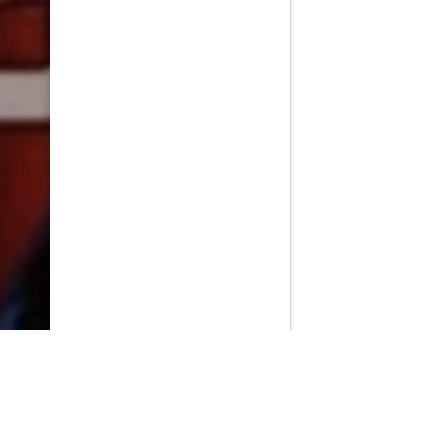
PlayMax
2026
Series populares
La Casa del Dragón
Silo