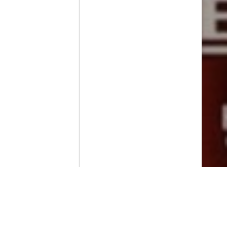
Contenido que expirara en VOD
Amazon Prime Video
Movistar+