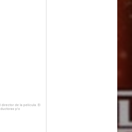
irector de la película. El
oductoras y/o