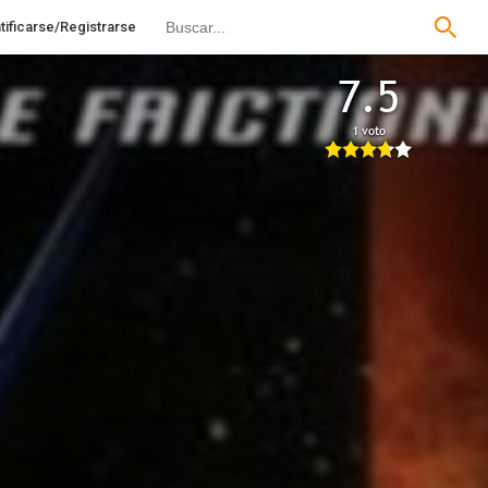
tificarse/Registrarse
7.5
1 voto