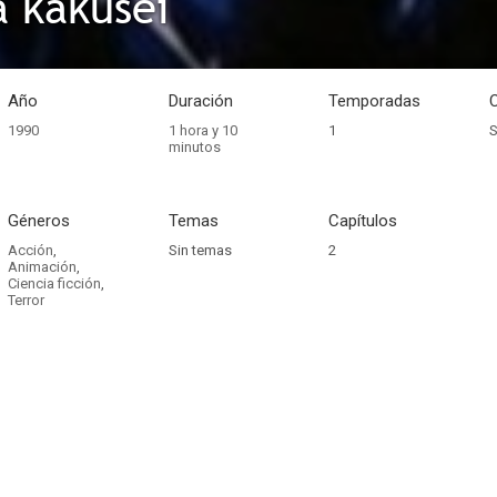
 kakusei
Año
Duración
Temporadas
1990
1 hora y 10
1
S
minutos
Géneros
Temas
Capítulos
Acción
,
Sin temas
2
Animación
,
Ciencia ficción
,
Terror