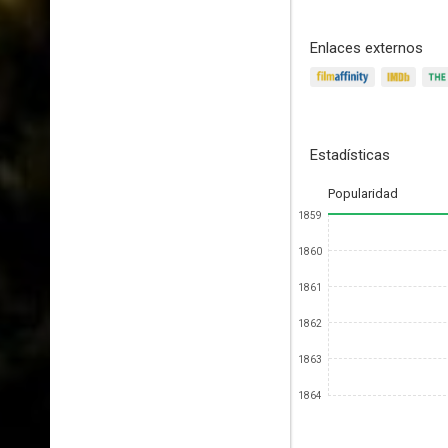
Enlaces externos
Estadísticas
Popularidad
1859
1860
1861
1862
1863
1864