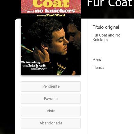
Fur Coat
Título original
Fur Coat and No
Knickers
País
Irlanda
Pendiente
Favorita
Vista
Abandonada