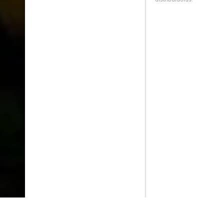
PlayMax
2026
Series populares