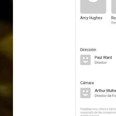
Amy Hughes
Ro
Da
Dirección
Paul Ward
Director
Cámara
Arthur Mulh
Director de Fo
PlayMax solo ofrece inform
copyright de las imágenes
distribuidoras.