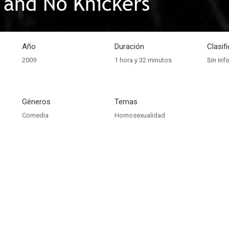
 and No Knickers
Año
Duración
Clasif
2009
1 hora y 32 minutos
Sin inf
Géneros
Temas
Comedia
Homosexualidad