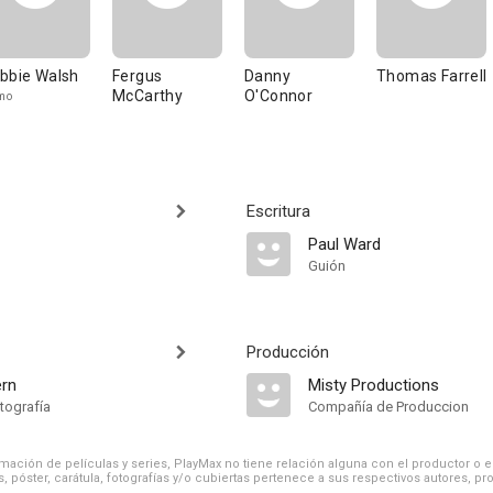
bbie Walsh
Fergus
Danny
Thomas Farrell
McCarthy
O'Connor
mo
Escritura
Paul Ward
Guión
Producción
ern
Misty Productions
tografía
Compañía de Produccion
ación de películas y series, PlayMax no tiene relación alguna con el productor o el d
, póster, carátula, fotografías y/o cubiertas pertenece a sus respectivos autores, pr