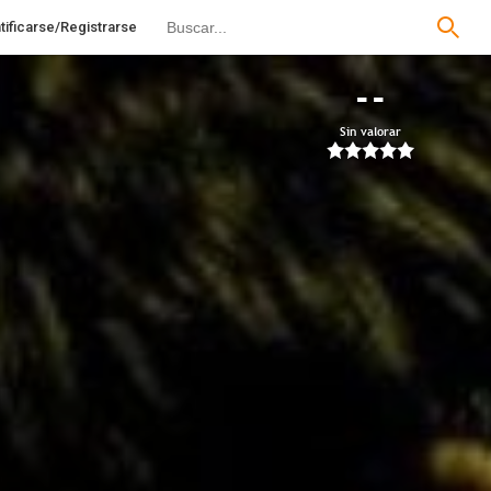
tificarse/Registrarse
--
Sin valorar