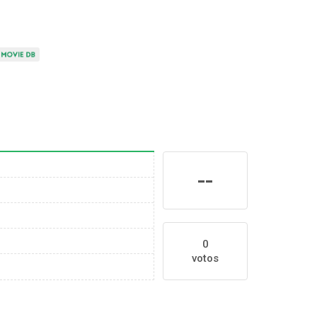
--
0
votos