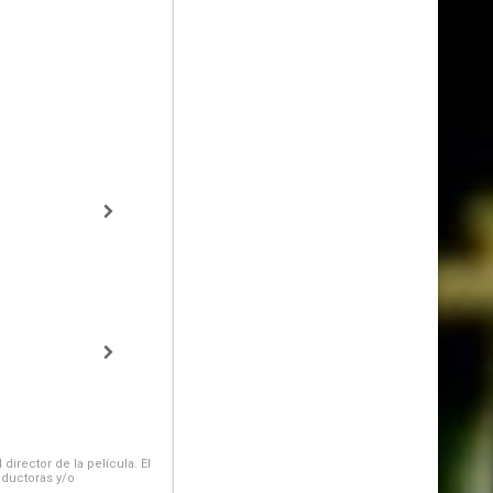
irector de la película. El
oductoras y/o