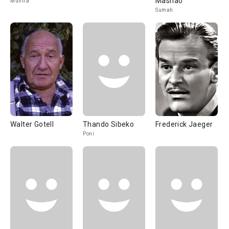
Mashao
Munira
Sumah
Walter Gotell
Thando Sibeko
Frederick Jaeger
Poni