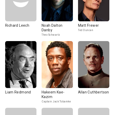
Richard Leech
Noah Dalton
Matt Frewer
Danby
Ted Duncan
Theo Schwartz
Liam Redmond
Hakeem Kae-
Allan Cuthbertson
Kazim
Captain Jack Tobamke