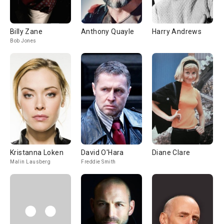
Billy Zane
Anthony Quayle
Harry Andrews
Bob Jones
Kristanna Loken
David O'Hara
Diane Clare
Malin Lausberg
Freddie Smith