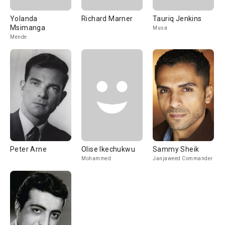
Yolanda
Richard Marner
Tauriq Jenkins
Msimanga
Musa
Mende
Peter Arne
Olise Ikechukwu
Sammy Sheik
Mohammed
Janjaweed Commander